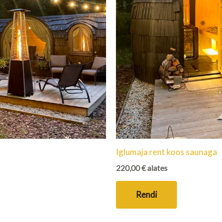
Iglumaja rent koos saunaga
220,00
€
alates
Rendi