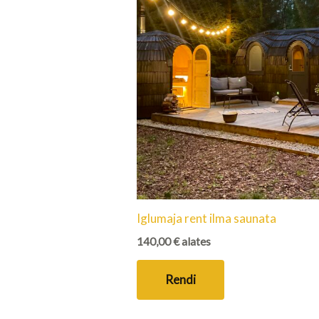
Iglumaja rent ilma saunata
140,00
€
alates
Rendi