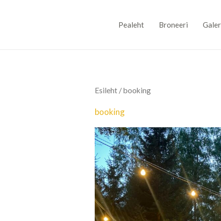
Skip
to
Pealeht
Broneeri
Galer
content
Esileht
/ booking
booking