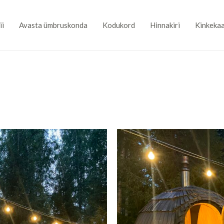
ii
Avasta ümbruskonda
Kodukord
Hinnakiri
Kinkekaa